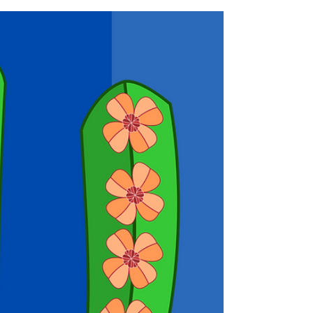
15 de mai. de 2021
1 min de leitura
Sem Amor, Eu Nada Seria
Leo Fonteviva - Feira de Santana -
21/09/2020 Faço tudo com amor E sigo meu
coração, É o que dá sentido a vida E da
vida, uma boa lição....