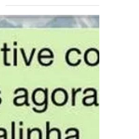
de 2022 Olha esse poeminha, feito de
coisas bonitas: Lua cheia, por do sol, céu de
estrelas...