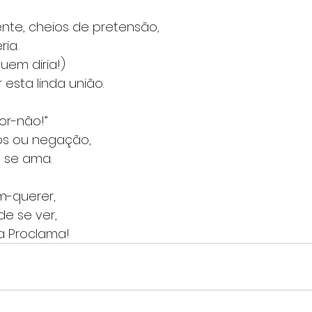
te, cheios de pretensão,
ia.
uem diria!)
 esta linda união.
or-não!”
os ou negação,
e se ama.
m-querer,
de se ver,
a Proclama!