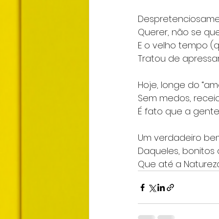
Despretenciosamen
Querer, não se quer
E o velho tempo (q
Tratou de apressar
Hoje, longe do “am
Sem medos, recei
É fato que a gent
Um verdadeiro be
Daqueles, bonitos 
Que até a Naturez