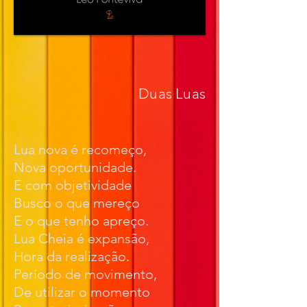
Duas Luas
Lua nova é recomeço,
Nova oportunidade.
E com objetividade
Busco o que mereço
E o que tenho apreço.
Lua Cheia é expansão,
Hora da realização.
Período de movimento,
De utilizar o momento