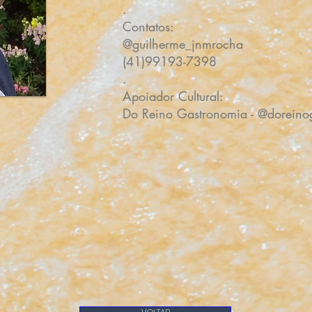
.
Contatos:
@guilherme_jnmrocha
(41)99193-7398
.
Apoiador Cultural:
Do Reino Gastronomia - @doreino