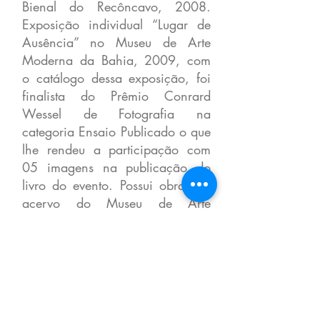
Bienal do Recôncavo, 2008.
Exposição individual “Lugar de
Ausência” no Museu de Arte
Moderna da Bahia, 2009, com
o catálogo dessa exposição, foi
finalista do Prêmio Conrard
Wessel de Fotografia na
categoria Ensaio Publicado o que
lhe rendeu a participação com
05 imagens na publicação do
livro do evento. Possui obras no
acervo do Museu de Arte
Moderna da Bahia / BA, na
Fundação Conrard Wessel / SP,
Na Escola de Belas Artes da
UFBA /BA no Centro Cultural
Dannemann / BA e no Espaço
Pierre Verger da Fotografia