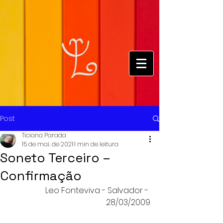
Post
Ticiana Parada
15 de mai. de 2021
1 min de leitura
Soneto Terceiro –
Confirmação
Leo Fonteviva - Salvador - 
28/03/2009