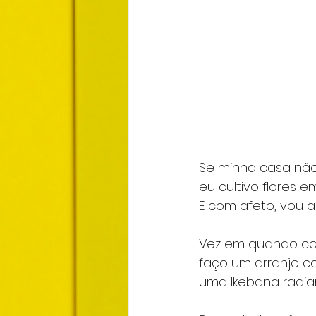
Se minha casa não
eu cultivo flores e
E com afeto, vou a
Vez em quando col
faço um arranjo c
uma Ikebana radia