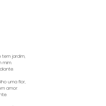
 tem jardim,
m mim.
diante.
ho uma flor,
om amor:
nte.