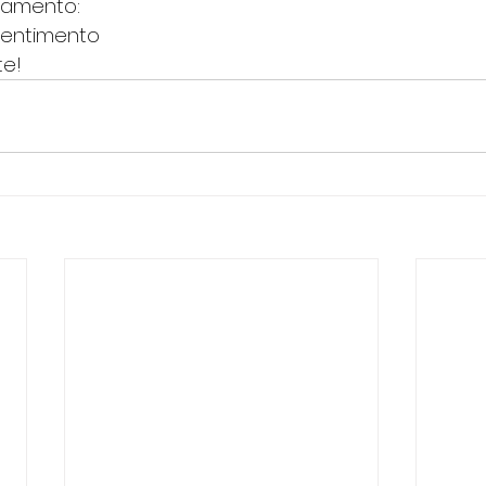
damento:
sentimento
te!