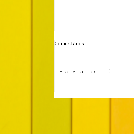
Comentários
Coisas Bonitas
Escreva um comentário